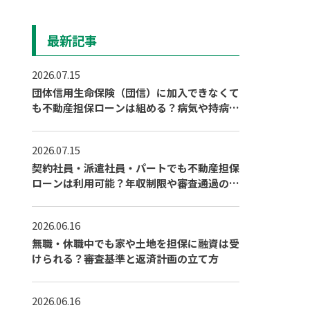
最新記事
2026.07.15
団体信用生命保険（団信）に加入できなくて
も不動産担保ローンは組める？病気や持病が
ある場合の対策
2026.07.15
契約社員・派遣社員・パートでも不動産担保
ローンは利用可能？年収制限や審査通過のポ
イント
2026.06.16
無職・休職中でも家や土地を担保に融資は受
けられる？審査基準と返済計画の立て方
2026.06.16