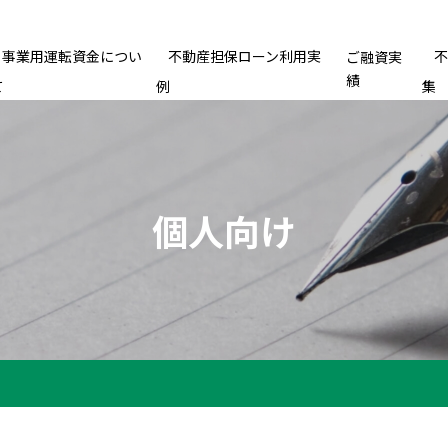
事業用運転資金につい
不動産担保ローン利用実
ご融資実
績
て
例
集
個人向け