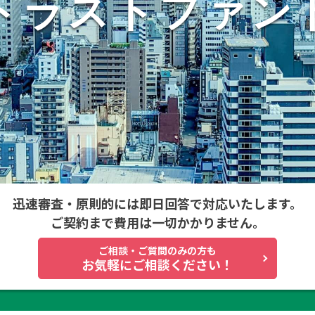
トラスト
ファン
迅速審査・原則的には
即日回答で対応いたします。
ご契約まで費用は一切かかりません。
ご相談・ご質問のみの方も
お気軽に
ご相談ください！