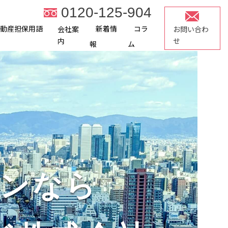
0120-125-904
不動産担保用語
新着情
コラ
会社案
お問い合わ
内
せ
報
ム
ン
なら