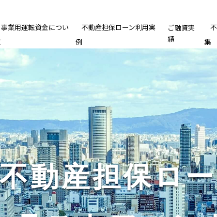
事業用運転資金につい
不動産担保ローン利用実
ご融資実
績
て
例
集
不動産担保ロー