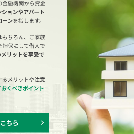
の金融機関から資金
ンションやアパート
ローン
を指します。
はもちろん、ご家族
を担保にして借入で
のメリットを享受で
するメリットや注意
ておくべきポイント
こちら