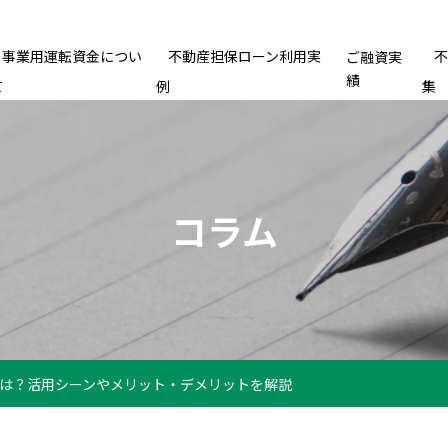
事業用運転資金につい
不動産担保ローン利用実
ご融資実
績
て
例
集
コラム
は？活用シーンやメリット・デメリットを解説