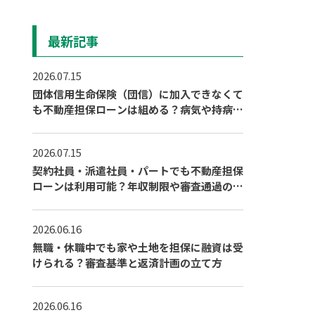
最新記事
2026.07.15
団体信用生命保険（団信）に加入できなくて
も不動産担保ローンは組める？病気や持病が
ある場合の対策
2026.07.15
契約社員・派遣社員・パートでも不動産担保
ローンは利用可能？年収制限や審査通過のポ
イント
2026.06.16
無職・休職中でも家や土地を担保に融資は受
けられる？審査基準と返済計画の立て方
2026.06.16