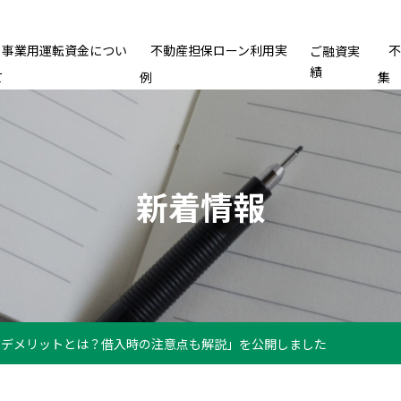
事業用運転資金につい
不動産担保ローン利用実
ご融資実
績
て
例
集
新着情報
るデメリットとは？借入時の注意点も解説」を公開しました