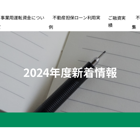
事業用運転資金につい
不動産担保ローン利用実
ご融資実
績
て
例
集
2024年度新着情報