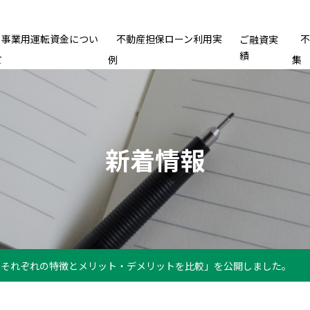
事業用運転資金につい
不動産担保ローン利用実
ご融資実
績
て
例
集
新着情報
？それぞれの特徴とメリット・デメリットを比較」を公開しました。