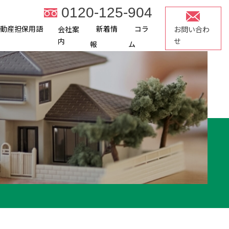
0120-125-904
不動産担保用語
新着情
コラ
会社案
お問い合わ
内
せ
報
ム