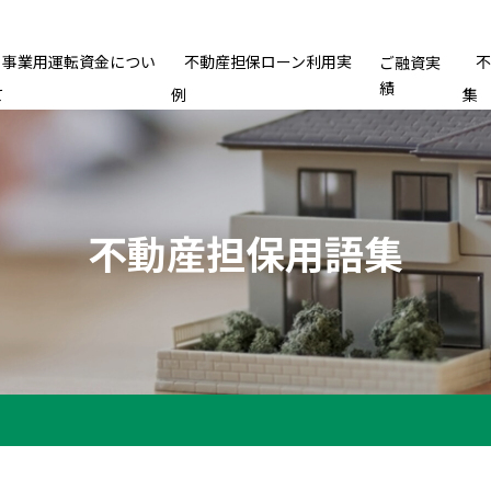
事業用運転資金につい
不動産担保ローン利用実
ご融資実
績
て
例
集
不動産担保用語集