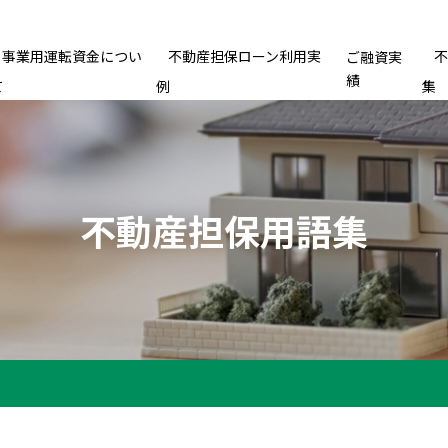
事業用運転資金につい
不動産担保ローン利用実
ご融資実
績
て
例
集
不動産担保用語集