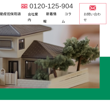
0120-125-904
不動産担保用語
新着情
コラ
会社案
お問い合わ
内
せ
報
ム