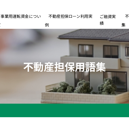
事業用運転資金につい
不動産担保ローン利用実
ご融資実
績
て
例
集
不動産担保用語集