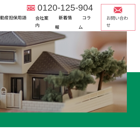
0120-125-904
不動産担保用語
新着情
コラ
会社案
お問い合わ
内
せ
報
ム