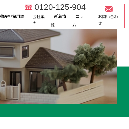
0120-125-904
不動産担保用語
新着情
コラ
会社案
お問い合わ
内
せ
報
ム