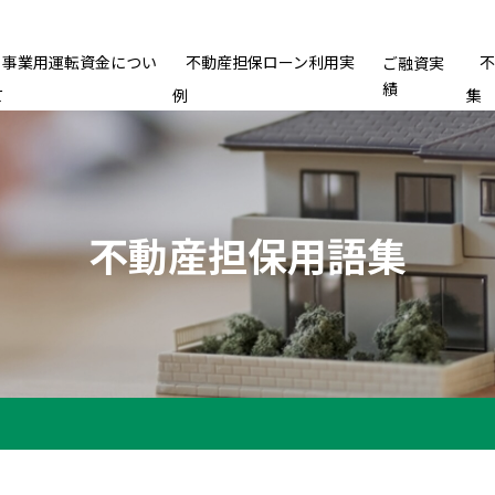
事業用運転資金につい
不動産担保ローン利用実
ご融資実
績
て
例
集
不動産担保用語集