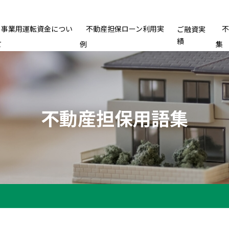
事業用運転資金につい
不動産担保ローン利用実
ご融資実
績
て
例
集
不動産担保用語集