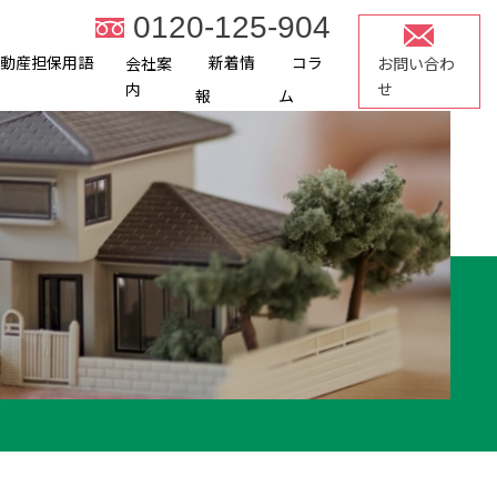
0120-125-904
不動産担保用語
新着情
コラ
会社案
お問い合わ
内
せ
報
ム