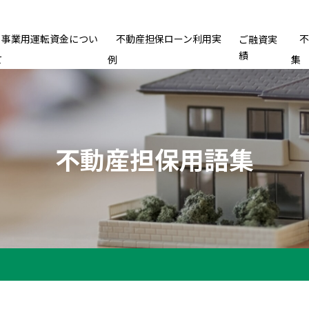
事業用運転資金につい
不動産担保ローン利用実
ご融資実
績
て
例
集
不動産担保用語集