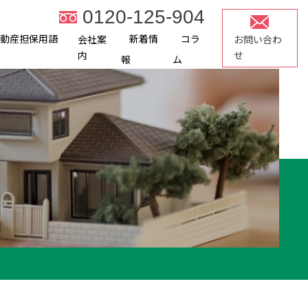
0120-125-904
不動産担保用語
新着情
コラ
会社案
お問い合わ
内
せ
報
ム