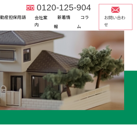
0120-125-904
不動産担保用語
新着情
コラ
会社案
お問い合わ
内
せ
報
ム