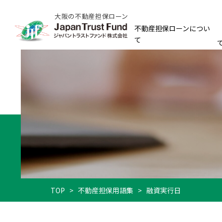
大阪の不動産担保ローン
不動産担保ローンについ
て
TOP
>
不動産担保用語集
>
融資実行日