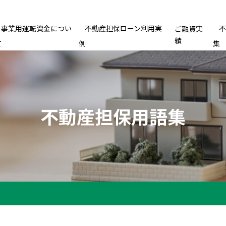
事業用運転資金につい
不動産担保ローン利用実
ご融資実
績
て
例
集
不動産担保用語集