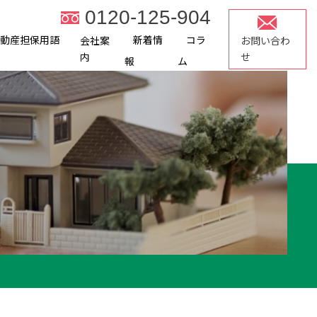
0120-125-904
不動産担保用語
新着情
コラ
会社案
お問い合わ
内
せ
報
ム