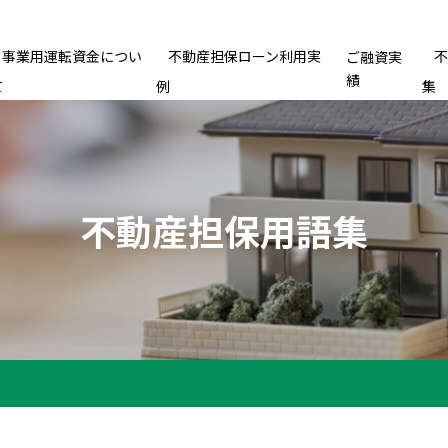
事業用運転資金につい
不動産担保ローン利用実
ご融資実
績
て
例
集
不動産担保用語集