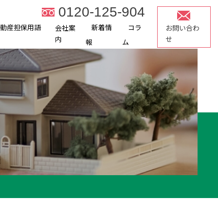
0120-125-904
不動産担保用語
新着情
コラ
会社案
お問い合わ
内
せ
報
ム