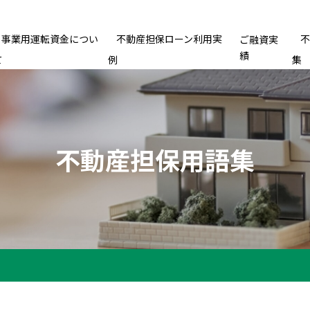
事業用運転資金につい
不動産担保ローン利用実
ご融資実
績
て
例
集
不動産担保用語集