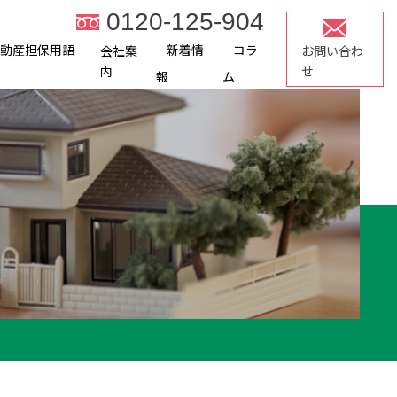
0120-125-904
不動産担保用語
新着情
コラ
会社案
お問い合わ
内
せ
報
ム