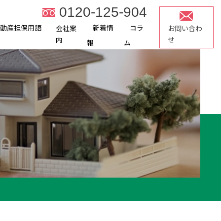
0120-125-904
不動産担保用語
新着情
コラ
会社案
お問い合わ
内
せ
報
ム