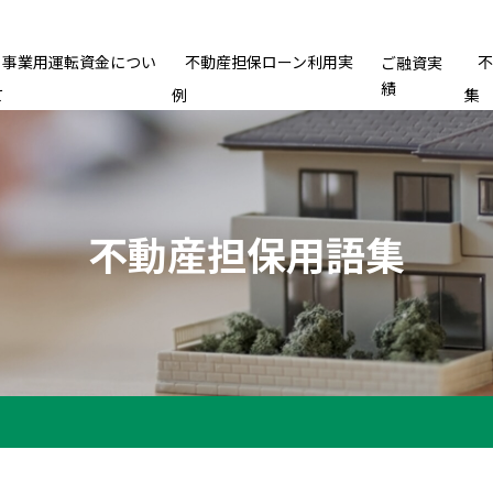
事業用運転資金につい
不動産担保ローン利用実
ご融資実
績
て
例
集
不動産担保用語集