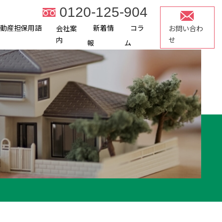
0120-125-904
不動産担保用語
新着情
コラ
会社案
お問い合わ
内
せ
報
ム