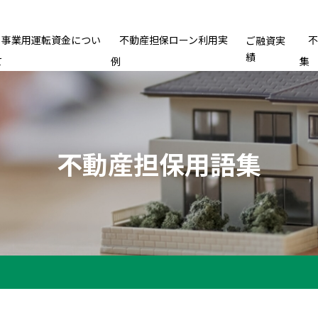
事業用運転資金につい
不動産担保ローン利用実
ご融資実
績
て
例
集
不動産担保用語集