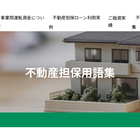
事業用運転資金につい
不動産担保ローン利用実
ご融資実
績
て
例
集
不動産担保用語集