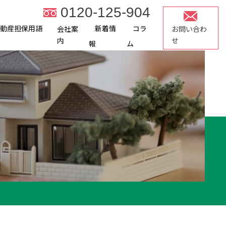
0120-125-904
不動産担保用語
新着情
コラ
会社案
お問い合わ
内
せ
報
ム