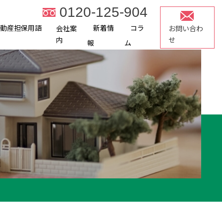
0120-125-904
不動産担保用語
新着情
コラ
会社案
お問い合わ
内
せ
報
ム