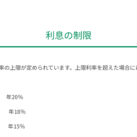
利息の制限
率の上限が定められています。上限利率を超えた場合に
年20％
合 年18％
合 年15％