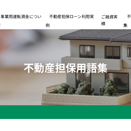
事業用運転資金につい
不動産担保ローン利用実
ご融資実
績
て
例
集
不動産担保用語集