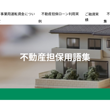
事業用運転資金につい
不動産担保ローン利用実
ご融資実
績
て
例
集
不動産担保用語集