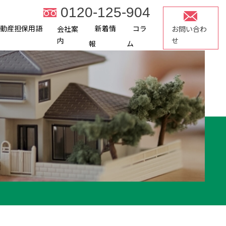
0120-125-904
不動産担保用語
新着情
コラ
会社案
お問い合わ
内
せ
報
ム