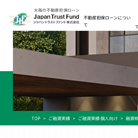
大阪の不動産担保ローン
不動産担保ローンについ
て
TOP
>
ご融資実績
>
ご融資実績 個人向け
>
融資