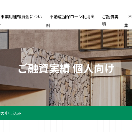
事業用運転資金につい
不動産担保ローン利用実
ご融資実
績
て
例
集
ご融資実績 個人向け
枠の申し込み