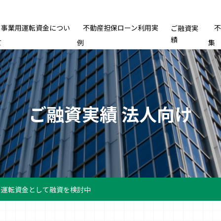
事業用運転資金につい
不動産担保ローン利用実
ご融資実
績
て
例
集
ご融資実績 法人向け
の運転資金として融資を検討中