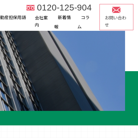
0120-125-904
不動産担保用語
新着情
コラ
会社案
お問い合わ
内
せ
報
ム